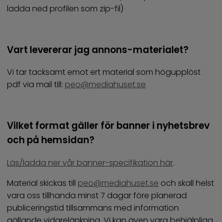
ladda ned profilen som zip-fil)
Vart levererar jag annons-materialet?
Vi tar tacksamt emot ert material som högupplöst
pdf via mail till:
peo@mediahuset.se
Vilket format gäller för banner i nyhetsbrev
och på hemsidan?
Läs/ladda ner vår banner-specifikation här
.
Material skickas till
peo@mediahuset.se
och skall helst
vara oss tillhanda minst 7 dagar före planerad
publiceringstid tillsammans med information
gällande vidarelänkning. Vi kan även vara behjälpliga