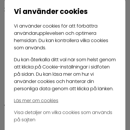
2026
Vi använder cookies
Materialdag - tryckt
Vi använder cookies för att förbättra
Nr
Utgivningsdatum
annons i tidning
användarupplevelsen och optimera
hemsidan. Du kan kontrollera vilka cookies
1
3 mars
2 april
som används.
2
26 maj
2 juli
Du kan återkalla ditt val när som helst genom
att klicka på Cookie-inställningar i sidfoten
3
8 september
8 oktober
på sidan. Du kan läsa mer om hur vi
4
17 november
17 december
använder cookies och hanterar din
personliga data genom att klicka på länken.
Läs mer om cookies
Vilket format gäller för min annons?
Visa detaljer om vilka cookies som används
på sajten
Helsida inlaga
, 4-färg, 210 x 297 mm + 3 mm
utfall